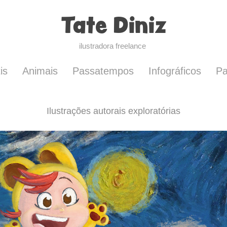
Tate Diniz
ilustradora freelance 
is
Animais
Passatempos
Infográficos
Pa
Ilustrações autorais exploratórias